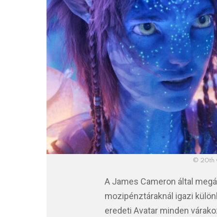
© 20th 
A James Cameron által megál
mozipénztáraknál igazi külö
eredeti Avatar minden várakoz