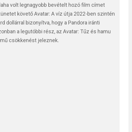
valaha volt legnagyobb bevételt hozó film címet
ünetet követő Avatar: A víz útja 2022-ben szintén
iárd dollárral bizonyítva, hogy a Pandora iránti
onban a legutóbbi rész, az Avatar: Tűz és hamu
elmű csökkenést jeleznek.