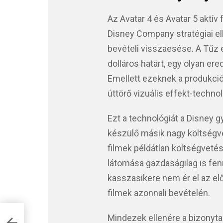
Az Avatar 4 és Avatar 5 aktív
Disney Company stratégiai e
bevételi visszaesése. A Tűz 
dolláros határt, egy olyan er
Emellett ezeknek a produkci
úttörő vizuális effekt-technol
Ezt a technológiát a Disney gy
készülő másik nagy költségve
filmek példátlan költségvet
látomása gazdaságilag is fen
kasszasikere nem ér el az el
filmek azonnali bevételén.
Mindezek ellenére a bizonyt
i a