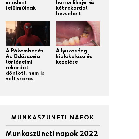
mindent
horrorfilmje, és
felülmúlnak
két rekordot
bezsebelt
A Pókember és
A lyukas fog
Az Odüsszeia
kialakulása és
történelmi
kezelése
rekordot
döntött, nem is
volt szoros
MUNKASZÜNETI NAPOK
Munkaszüneti napok 2022