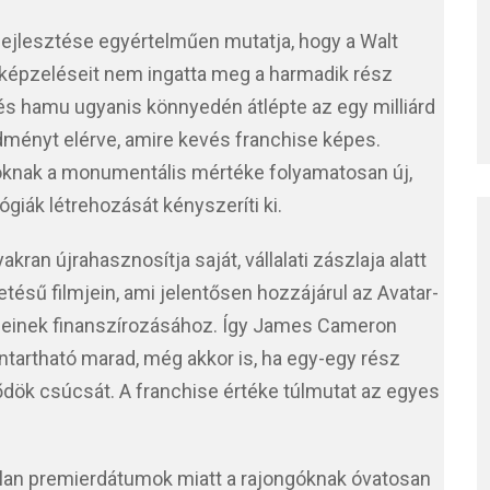
 fejlesztése egyértelműen mutatja, hogy a Walt
lképzeléseit nem ingatta meg a harmadik rész
és hamu ugyanis könnyedén átlépte az egy milliárd
edményt elérve, amire kevés franchise képes.
óknak a monumentális mértéke folyamatosan új,
ógiák létrehozását kényszeríti ki.
akran újrahasznosítja saját, vállalati zászlaja alatt
tésű filmjein, ami jelentősen hozzájárul az Avatar-
éseinek finanszírozásához. Így James Cameron
ntartható marad, még akkor is, ha egy-egy rész
ődök csúcsát. A franchise értéke túlmutat az egyes
alan premierdátumok miatt a rajongóknak óvatosan