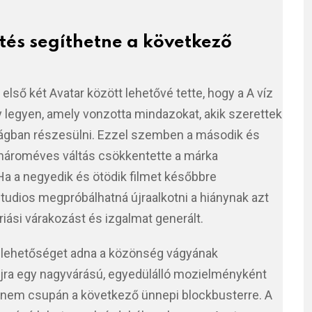
tés segíthetne a következő
lső két Avatar között lehetővé tette, hogy a A víz
legyen, amely vonzotta mindazokat, akik szerettek
világban részesülni. Ezzel szemben a második és
 hároméves váltás csökkentette a márka
a a negyedik és ötödik filmet későbbre
Studios megpróbálhatná újraalkotni a hiánynak azt
iási várakozást és izgalmat generált.
 lehetőséget adna a közönség vágyának
 újra egy nagyvárású, egyedülálló mozielményként
, nem csupán a következő ünnepi blockbusterre. A