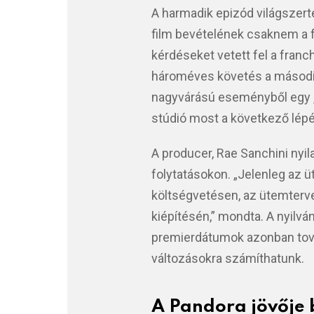
A harmadik epizód világszerte 
film bevételének csaknem a 
kérdéseket vetett fel a franch
hároméves követés a második
nagyvárású eseményből egy „
stúdió most a következő lép
A producer, Rae Sanchini nyil
folytatásokon. „Jelenleg az 
költségvetésen, az ütemterv
kiépítésén,” mondta. A nyilvá
premierdátumok azonban továb
változásokra számíthatunk.
A Pandora jövője 