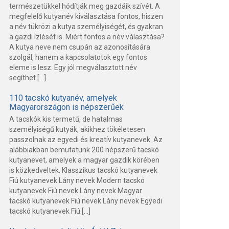
természetükkel hódítják meg gazdáik szívét. A
megfelelő kutyanév kiválasztása fontos, hiszen
a név tükrözi a kutya személyiségét, és gyakran
a gazdi ízlését is. Miért fontos a név választása?
A kutya neve nem csupán az azonosítására
szolgál, hanem a kapcsolatotok egy fontos
eleme is lesz. Egy jól megválasztott név
segíthet […]
110 tacskó kutyanév, amelyek
Magyarországon is népszerűek
A tacskók kis termetű, de hatalmas
személyiségű kutyák, akikhez tökéletesen
passzolnak az egyedi és kreatív kutyanevek. Az
alábbiakban bemutatunk 200 népszerű tacskó
kutyanevet, amelyek a magyar gazdik körében
is közkedveltek. Klasszikus tacskó kutyanevek
Fiú kutyanevek Lány nevek Modern tacskó
kutyanevek Fiú nevek Lány nevek Magyar
tacskó kutyanevek Fiú nevek Lány nevek Egyedi
tacskó kutyanevek Fiú […]