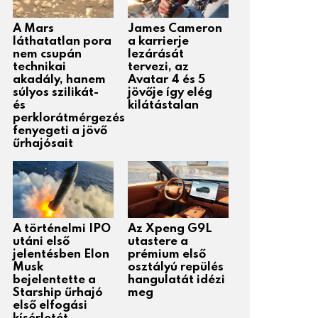
A Mars
James Cameron
láthatatlan pora
a karrierje
nem csupán
lezárását
technikai
tervezi, az
akadály, hanem
Avatar 4 és 5
súlyos szilikát-
jövője így elég
és
kilátástalan
perklorátmérgezés
fenyegeti a jövő
űrhajósait
A történelmi IPO
Az Xpeng G9L
utáni első
utastere a
jelentésben Elon
prémium első
Musk
osztályú repülés
bejelentette a
hangulatát idézi
Starship űrhajó
meg
első elfogási