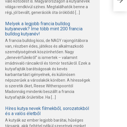
való kötődést is. Magyarországon a kutyanevek
már
világa rendkívül színes. Megtalálhatók benne a
régi, jól bevált, generációk óta öröklődő […]
Melyek a legjobb francia bulldog
kutyanevek? Íme több mint 200 francia
bulldog kutyanév!
A francia bulldog kicsi, de NAGY rajongótábora
van, részben édes, játékos és alkalmazkodó
személyiségének köszönhetően. Nagy
„denevérfüleikről” is ismertek – valamint
imádnivaló ráncaikról és tömör testükről. Ezek a
kutyafajták barátságosak és kevés
karbantartást igényelnek, és különösen
népszerűek a városlakók körében. A hírességek
is szeretik őket, Reese Witherspoontól
Madonnáig mindenki beszállt a francia
kutyafajták őrületébe. Ha […]
Híres kutya nevek filmekből, sorozatokból
és a valós életből
A kutyák az ember legjobb barátai, hűséges
társaink, akik feltétel nélkül szeretnek minket.