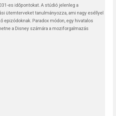
031-es időpontokat. A stúdió jelenleg a
ási ütemterveket tanulmányozza, ami nagy eséllyel
ző epizódoknak. Paradox módon, egy hivatalos
lehetne a Disney számára a moziforgalmazás