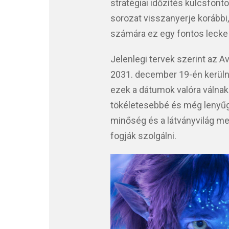
stratégiai időzítés kulcsfon
sorozat visszanyerje korábbi
számára ez egy fontos lecke
Jelenlegi tervek szerint az A
2031. december 19-én kerüln
ezek a dátumok valóra válnak-
tökéletesebbé és még lenyűg
minőség és a látványvilág mell
fogják szolgálni.