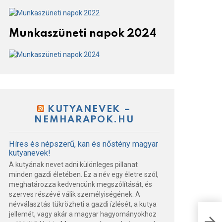
Munkaszüneti napok 2024
KUTYANEVEK –
NEMHARAPOK.HU
Híres és népszerű, kan és nőstény magyar
kutyanevek!
A kutyának nevet adni különleges pillanat
minden gazdi életében. Ez a név egy életre szól,
meghatározza kedvencünk megszólítását, és
szerves részévé válik személyiségének. A
névválasztás tükrözheti a gazdi ízlését, a kutya
jellemét, vagy akár a magyar hagyományokhoz
A M