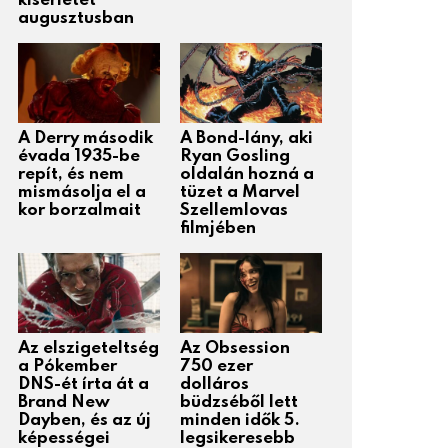
kísérletét
augusztusban
A Derry második
A Bond-lány, aki
évada 1935-be
Ryan Gosling
repít, és nem
oldalán hozná a
mismásolja el a
tüzet a Marvel
kor borzalmait
Szellemlovas
filmjében
Az elszigeteltség
Az Obsession
a Pókember
750 ezer
DNS-ét írta át a
dolláros
Brand New
büdzséből lett
Dayben, és az új
minden idők 5.
képességei
legsikeresebb