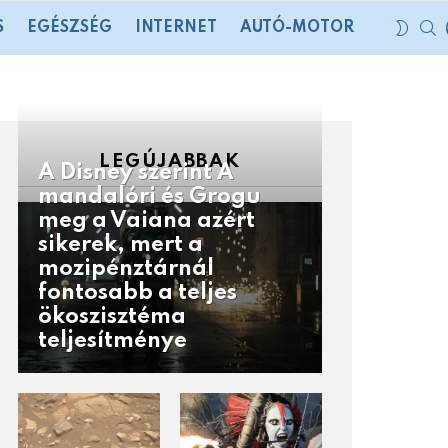
S
SWIT
S
EGÉSZSÉG
INTERNET
AUTÓ-MOTOR
SKIN
LEGÚJABBAK
A Disney szerint A
mandalóri és Grogu
meg a Vaiana azért
sikerek, mert a
mozipénztárnál
fontosabb a teljes
ökoszisztéma
teljesítménye