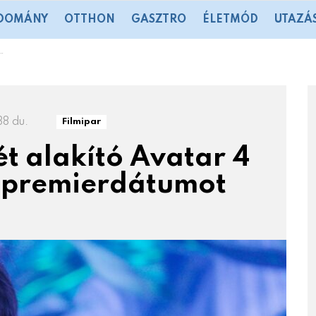
DOMÁNY
OTTHON
GASZTRO
ÉLETMÓD
UTAZÁ
38 du.
Filmipar
t alakító Avatar 4
n premierdátumot