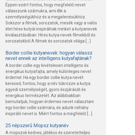
Éppen ezért fontos, hogy megfelelő nevet
válasszunk számukra, ami illik a
személyiségükhöz és a megjelenésükhöz.
Sokszor a filmek, sorozatok, mesék vagy a valós
élet híres kutyái inspirálnak minket a kutyanevek
kiválasztásában. Híres kutya nevek filmekből és
sorozatokból A filmek és sorozatok világa […]
Border collie kutyanevek: hogyan válassz
nevet ennek az intelligens kutyafajtának?
A border collie egy kivételesen intelligens és
energikus kutyafajta, amely különleges nevet
érdemel. Ha egy border collie kutya nevét
keresed, fontos, hogy a név tükrözze a kutya
egyedi személyiségét, gyors észjárását és
energikus természetét. Az alábbiakban
bemutatjuk, hogyan érdemes nevet választani
egy border collie számára, és adunk néhány
inspiráló nevet is. Miért fontos a megfelelő […]
25 népszerű Mopsz kutyanév
A mopszok kedves, játékos és szeretetteljes