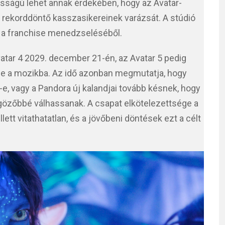
tosságú lehet annak érdekében, hogy az Avatar-
, rekorddöntő kasszasikereinek varázsát. A stúdió
 a franchise menedzseléséből.
vatar 4 2029. december 21-én, az Avatar 5 pedig
e a mozikba. Az idő azonban megmutatja, hogy
e, vagy a Pandora új kalandjai tovább késnek, hogy
özőbbé válhassanak. A csapat elkötelezettsége a
ett vitathatatlan, és a jövőbeni döntések ezt a célt