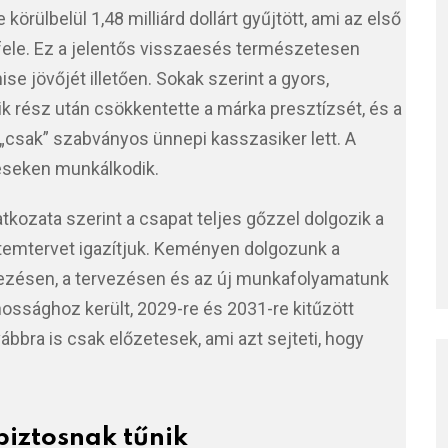
körülbelül 1,48 milliárd dollárt gyűjtött, ami az első
fele. Ez a jelentős visszaesés természetesen
ise jövőjét illetően. Sokak szerint a gyors,
 rész után csökkentette a márka presztízsét, és a
csak” szabványos ünnepi kasszasiker lett. A
éseken munkálkodik.
atkozata szerint a csapat teljes gőzzel dolgozik a
ütemtervet igazítjuk. Keményen dolgozunk a
ezésen, a tervezésen és az új munkafolyamatunk
nossághoz került, 2029-re és 2031-re kitűzött
bra is csak előzetesek, ami azt sejteti, hogy
biztosnak tűnik