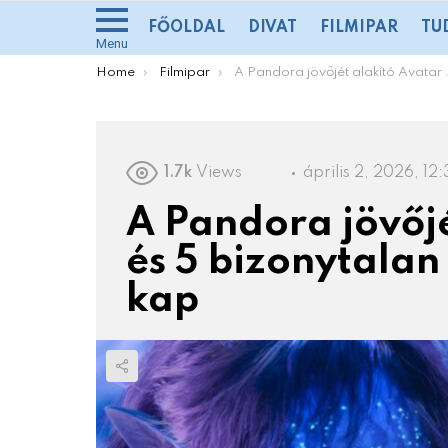
FŐOLDAL
DIVAT
FILMIPAR
TU
Menu
You are here:
Home
Filmipar
A Pandora jövőjét alakító Avatar 4 és 5 bizonytalan premierdátumot kap
1.7k
Views
április 2, 2026, 12:
A Pandora jövőjé
és 5 bizonytala
kap