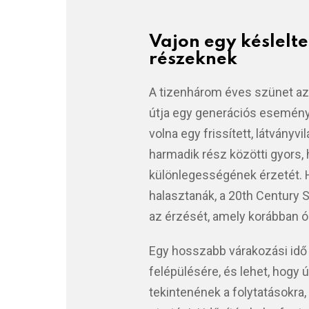
Vajon egy késlelte
részeknek
A tizenhárom éves szünet az e
útja egy generációs esemény 
volna egy frissített, látvány
harmadik rész közötti gyors,
különlegességének érzetét. H
halasztanák, a 20th Century 
az érzését, amely korábban ór
Egy hosszabb várakozási idő
felépülésére, és lehet, hogy
tekintenének a folytatásokra