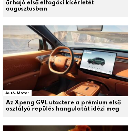
űrhajó első elfogási kísérletét
augusztusban
Autó-Motor
Az Xpeng G9L utastere a prémium első
osztályú repülés hangulatát idézi meg