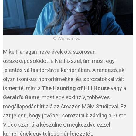
© Warne Bros
Mike Flanagan neve évek óta szorosan
összekapcsolódott a Netflixszel, ám most egy
jelentős váltás történt a karrierjében. A rendező, aki
olyan ikonikus horrorfilmekkel és sorozatokkal vált
ismertté, mint a
The Haunting of Hill House
vagy a
Gerald’s Game
, most egy exkluzív, többéves
megállapodást írt alá az Amazon MGM Studioval. Ez
azt jelenti, hogy jövőbeli sorozatai kizárólag a Prime
Video számára készülnek, megkezdve ezzel
karrierjének egy teljesen új fejezetét.