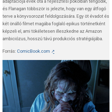
adaptációja évek óta a fejlesztési pokolban tengődik,
és Flanagan többször is jelezte, hogy van egy átfogó
terve a könyvsorozat feldolgozására. Egy öt évadot és
két önálló filmet magába foglaló epikus történetként
képzeli el, ami tökéletesen illeszkedne az Amazon
ambiciózus, hosszú távú produkciós stratégiájába.
Forrás:
ComicBook.com ↗̱