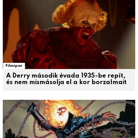
Filmipar
A Derry második évada 1935-be repít,
és nem mismásolja el a kor borzalmait