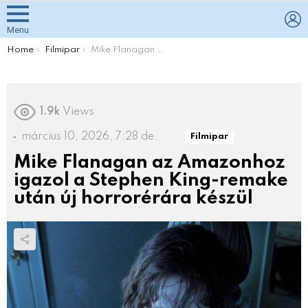
L
Menu
You are here:
Home
Filmipar
Mike Flanagan az Amazonhoz igazol a Stephen King-remake után új horrorérára készül
1.9k
Views
március 10, 2026, 7:28 de.
Filmipar
Mike Flanagan az Amazonhoz
igazol a Stephen King-remake
után új horrorérára készül