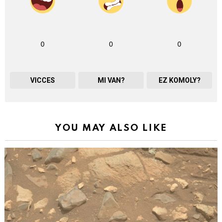
0
0
0
VICCES
MI VAN?
EZ KOMOLY?
YOU MAY ALSO LIKE