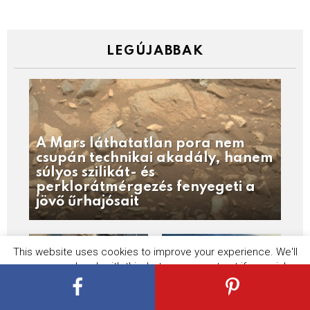
LEGÚJABBAK
A Mars láthatatlan pora nem
csupán technikai akadály, hanem
súlyos szilikát- és
perklorátmérgezés fenyegeti a
jövő űrhajósait
This website uses cookies to improve your experience. We'll
assume you're ok with this, but you can opt-out if you wish.
Cookie settings
ACCEPT