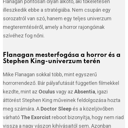
Flanagan pontosan olyan alkotó, aki tökéletesen
illeszkedik ebbe a stratégiába. Nem csupán egy
sorozatról van szó, hanem egy teljes univerzum
megteremtéséről, amely a horror rajongóinak
szívéhez fog nőni.
Flanagan mesterfogása a horror és a
Stephen King-univerzum terén
Mike Flanagan sokkal több, mint egyszerű
horrorrendező. Bár pályafutását független filmekkel
kezdte, mint az
Oculus
vagy az
Absentia
, igazi
áttörést Stephen King műveinek feldolgozása hozta
meg számára. A
Doctor Sleep
és a közeljövőben
várható
The Exorcist
reboot bizonyítja, hogy nem riad
vissza a nagy vászon kihívásaitól sem. Azonban