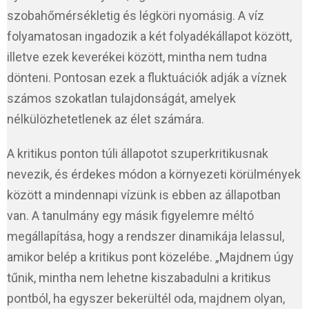
szobahőmérsékletig és légköri nyomásig. A víz
folyamatosan ingadozik a két folyadékállapot között,
illetve ezek keverékei között, mintha nem tudna
dönteni. Pontosan ezek a fluktuációk adják a víznek
számos szokatlan tulajdonságát, amelyek
nélkülözhetetlenek az élet számára.
A kritikus ponton túli állapotot szuperkritikusnak
nevezik, és érdekes módon a környezeti körülmények
között a mindennapi vízünk is ebben az állapotban
van. A tanulmány egy másik figyelemre méltó
megállapítása, hogy a rendszer dinamikája lelassul,
amikor belép a kritikus pont közelébe. „Majdnem úgy
tűnik, mintha nem lehetne kiszabadulni a kritikus
pontból, ha egyszer bekerültél oda, majdnem olyan,