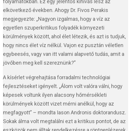
folyamatokban. Ez egy jelentős kihívás lesz az
elkövetkező években. Ahogy Dr. Fivos Perakis
megjegyezte: „Nagyon izgalmas, hogy a víz az
egyetlen szuperkritikus folyadék környezeti
körülmények között, ahol élet létezik, és azt is tudjuk,
hogy nincs élet víz nélkül. Vajon ez pusztán véletlen
egybeesés, vagy van itt valami alapvető tudás, amit a
jövőben meg kell szereznünk?”
A kísérlet végrehajtása forradalmi technológiai
fejlesztéseket igényelt. „Álom volt valóra válni, hogy
képesek voltunk ilyen alacsony hőmérsékleti
körülmények között vizet mérni anélkül, hogy az
megfagyott” – mondta Iason Andronis doktorandusz.
Sokak álma volt megtalálni ezt a kritikus pontot, de az
eszközök nem álltak rendelkezésre a röntgenlézerek