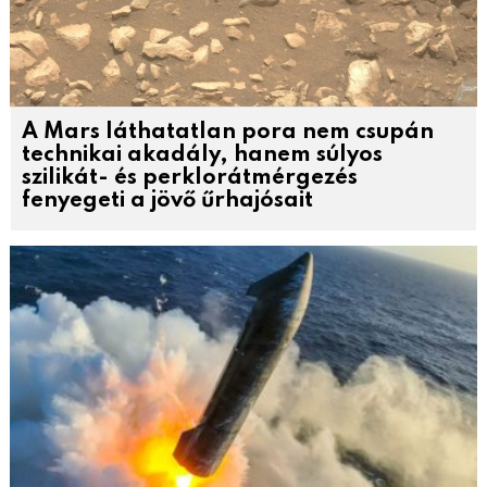
A Mars láthatatlan pora nem csupán
technikai akadály, hanem súlyos
szilikát- és perklorátmérgezés
fenyegeti a jövő űrhajósait