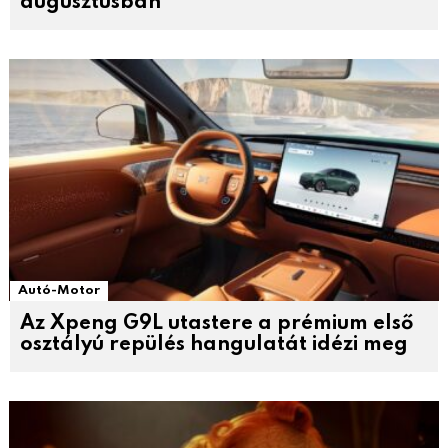
augusztusban
Autó-Motor
Az Xpeng G9L utastere a prémium első
osztályú repülés hangulatát idézi meg