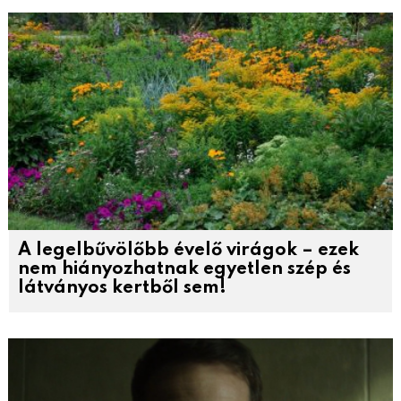
A legelbűvölőbb évelő virágok – ezek
nem hiányozhatnak egyetlen szép és
látványos kertből sem!