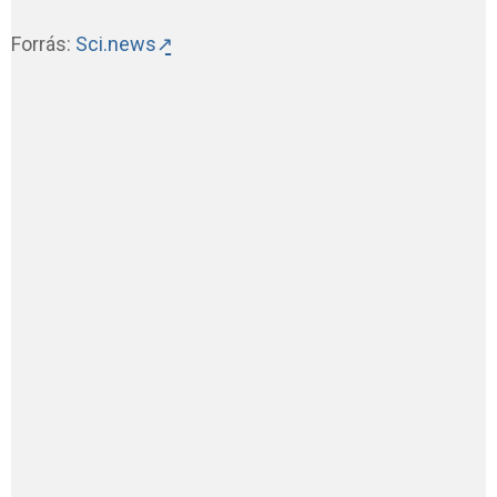
Forrás:
Sci.news↗̱