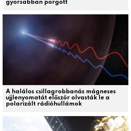
gyorsabban pörgött
A halálos csillagrobbanás mágneses
ujjlenyomatát először olvasták le a
polarizált rádióhullámok