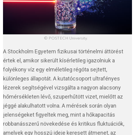
© POSTECH University.
A Stockholm Egyetem fizikusai történelmi áttörést
értek el, amikor sikerült kísérletileg igazolniuk a
folyékony víz egy elméletileg régóta sejtett,
különleges állapotát. A kutatócsoport ultrafényes
lézerek segítségével vizsgálta a nagyon alacsony
hőmérsékleten lévő, szuperhűtött vizet, mielőtt az
jéggé alakulhatott volna. A mérések során olyan
jelenségeket figyeltek meg, mint a hőkapacitás
robbanásszerű növekedése és kritikus fluktuációk,
amelyek egy hosszú ideje keresett átmenet, az