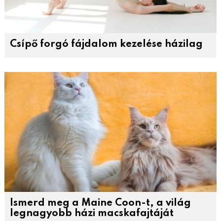
Csípő forgó fájdalom kezelése házilag
Ismerd meg a Maine Coon-t, a világ
legnagyobb házi macskafajtáját