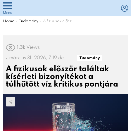
L
Menu
You are here:
Home
Tudomány
A fizikusok először találtak kísérleti bizonyítékot a túlhűtött víz kritikus pontjára
1.3k
Views
március 31, 2026, 7:19 de.
Tudomány
A fizikusok először találtak
kísérleti bizonyítékot a
túlhűtött víz kritikus pontjára