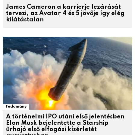
James Cameron a karrierje lezárását
tervezi, az Avatar 4 és 5 jövője így elég
kilátástalan
Tudomány
A történelmi IPO utáni első jelentésben
Elon Musk bejelentette a Starship
űrhajó első elfogási kísérletét