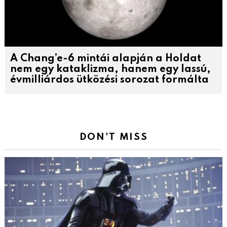
A Chang’e-6 mintái alapján a Holdat
nem egy kataklizma, hanem egy lassú,
évmilliárdos ütközési sorozat formálta
DON'T MISS