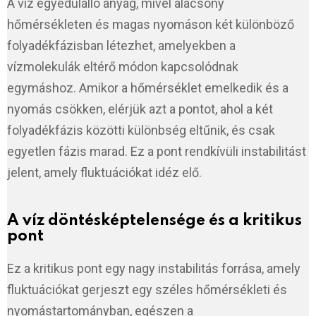
A víz egyedülálló anyag, mivel alacsony
hőmérsékleten és magas nyomáson két különböző
folyadékfázisban létezhet, amelyekben a
vízmolekulák eltérő módon kapcsolódnak
egymáshoz. Amikor a hőmérséklet emelkedik és a
nyomás csökken, elérjük azt a pontot, ahol a két
folyadékfázis közötti különbség eltűnik, és csak
egyetlen fázis marad. Ez a pont rendkívüli instabilitást
jelent, amely fluktuációkat idéz elő.
A víz döntésképtelensége és a kritikus
pont
Ez a kritikus pont egy nagy instabilitás forrása, amely
fluktuációkat gerjeszt egy széles hőmérsékleti és
nyomástartományban, egészen a