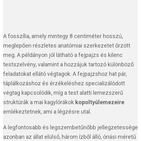
A fosszília, amely mintegy 8 centiméter hosszú,
meglepően részletes anatómiai szerkezetet őrzött
meg. A példányon jól látható a fejpajzs és kilenc
testszelvény, valamint a hozzájuk tartozó különböző
feladatokat ellátó végtagok. A fejpajzshoz hat pár,
táplálkozáshoz és érzékeléshez specializálódott
végtag kapcsolódik, míg a test alatti lemezszerű
struktúrák a mai kagylórákok
kopoltyúlemezeire
emlékeztetnek, ami a légzésre utal.
A legfontosabb és legszembetűnőbb jellegzetessége
azonban az állat elülső, három ízből álló, óriási méretű