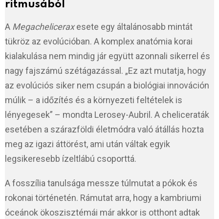
ritmusából
A
Megachelicerax
esete egy általánosabb mintát
tükröz az evolúcióban. A komplex anatómia korai
kialakulása nem mindig jár együtt azonnali sikerrel és
nagy fajszámú szétágazással. „Ez azt mutatja, hogy
az evolúciós siker nem csupán a biológiai innováción
múlik – a időzítés és a környezeti feltételek is
lényegesek” – mondta Lerosey-Aubril. A cheliceraták
esetében a szárazföldi életmódra való átállás hozta
meg az igazi áttörést, ami után váltak egyik
legsikeresebb ízeltlábú csoporttá.
A fosszília tanulsága messze túlmutat a pókok és
rokonai történetén. Rámutat arra, hogy a kambriumi
óceánok ökoszisztémái már akkor is otthont adtak