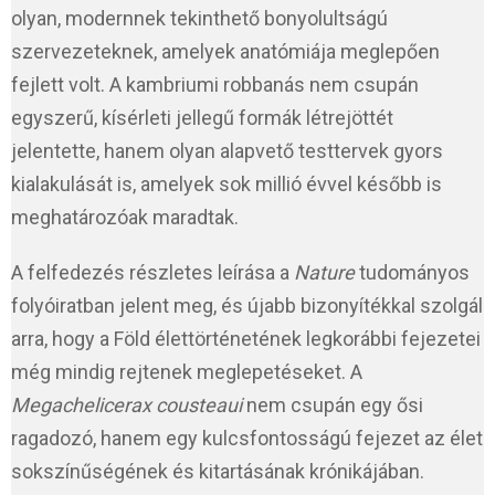
olyan, modernnek tekinthető bonyolultságú
szervezeteknek, amelyek anatómiája meglepően
fejlett volt. A kambriumi robbanás nem csupán
egyszerű, kísérleti jellegű formák létrejöttét
jelentette, hanem olyan alapvető testtervek gyors
kialakulását is, amelyek sok millió évvel később is
meghatározóak maradtak.
A felfedezés részletes leírása a
Nature
tudományos
folyóiratban jelent meg, és újabb bizonyítékkal szolgál
arra, hogy a Föld élettörténetének legkorábbi fejezetei
még mindig rejtenek meglepetéseket. A
Megachelicerax cousteaui
nem csupán egy ősi
ragadozó, hanem egy kulcsfontosságú fejezet az élet
sokszínűségének és kitartásának krónikájában.