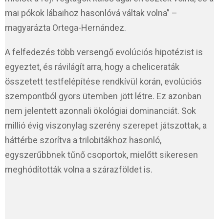
mai pókok lábaihoz hasonlóvá váltak volna” –
magyarázta Ortega-Hernández.
A felfedezés több versengő evolúciós hipotézist is
egyeztet, és rávilágít arra, hogy a cheliceraták
összetett testfelépítése rendkívül korán, evolúciós
szempontból gyors ütemben jött létre. Ez azonban
nem jelentett azonnali ökológiai dominanciát. Sok
millió évig viszonylag szerény szerepet játszottak, a
háttérbe szorítva a trilobitákhoz hasonló,
egyszerűbbnek tűnő csoportok, mielőtt sikeresen
meghódították volna a szárazföldet is.