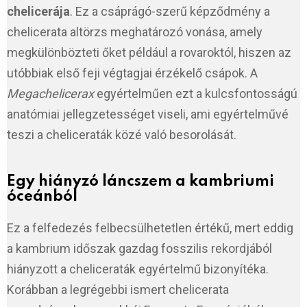
chelicerája
. Ez a csáprágó-szerű képződmény a
chelicerata altörzs meghatározó vonása, amely
megkülönbözteti őket például a rovaroktól, hiszen az
utóbbiak első feji végtagjai érzékelő csápok. A
Megachelicerax
egyértelműen ezt a kulcsfontosságú
anatómiai jellegzetességet viseli, ami egyértelművé
teszi a cheliceraták közé való besorolását.
Egy hiányzó láncszem a kambriumi
óceánból
Ez a felfedezés felbecsülhetetlen értékű, mert eddig
a kambrium időszak gazdag fosszilis rekordjából
hiányzott a cheliceraták egyértelmű bizonyítéka.
Korábban a legrégebbi ismert chelicerata