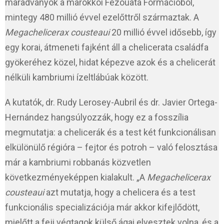
maradványok a marokkói Fezouata Formációból,
mintegy 480 millió évvel ezelőttről származtak. A
Megachelicerax cousteaui
20 millió évvel idősebb, így
egy korai, átmeneti fajként áll a chelicerata családfa
gyökeréhez közel, hidat képezve azok és a chelicerát
nélküli kambriumi ízeltlábúak között.
A kutatók, dr. Rudy Lerosey-Aubril és dr. Javier Ortega-
Hernández hangsúlyozzák, hogy ez a fosszília
megmutatja: a chelicerák és a test két funkcionálisan
elkülönülő régióra – fejtor és potroh – való felosztása
már a kambriumi robbanás közvetlen
következményeképpen kialakult. „A
Megachelicerax
cousteaui
azt mutatja, hogy a chelicera és a test
funkcionális specializációja már akkor kifejlődött,
mielőtt a feji végtagok külső ágai elvesztek volna, és a