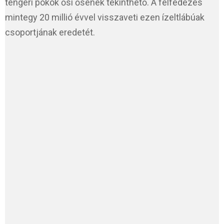
tengeri pókok ősi ősének tekinthető. A felfedezés
mintegy 20 millió évvel visszaveti ezen ízeltlábúak
csoportjának eredetét.