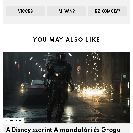
VICCES
MI VAN?
EZ KOMOLY?
YOU MAY ALSO LIKE
Filmipar
A Disney szerint A mandalóri és Grogu