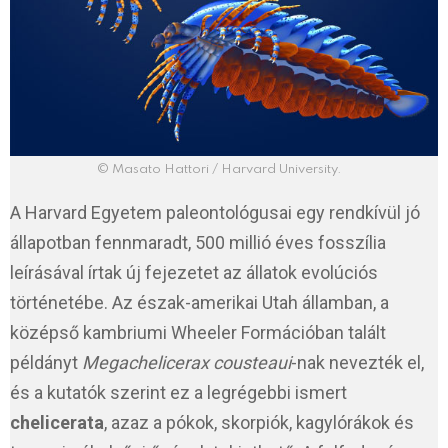
© Masato Hattori / Harvard University.
A Harvard Egyetem paleontológusai egy rendkívül jó
állapotban fennmaradt, 500 millió éves fosszília
leírásával írtak új fejezetet az állatok evolúciós
történetébe. Az észak-amerikai Utah államban, a
középső kambriumi Wheeler Formációban talált
példányt
Megachelicerax cousteaui
-nak nevezték el,
és a kutatók szerint ez a legrégebbi ismert
chelicerata
, azaz a pókok, skorpiók, kagylórákok és