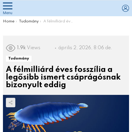
L
Menu
You are here:
Home
Tudomány
A félmilliárd éves fosszília a legősibb ismert csáprágósnak bizonyult eddig
1.9k
Views
április 2, 2026, 8:06 de.
Tudomány
A félmilliárd éves fosszília a
legősibb ismert csáprágósnak
bizonyult eddig