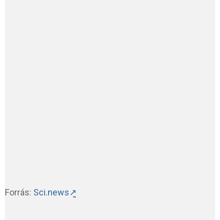
Forrás:
Sci.news↗̱