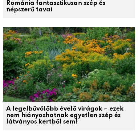
Románia fantasztikusan szép és
népszerű tavai
A legelbűvölőbb évelő virágok – ezek
nem hiányozhatnak egyetlen szép és
látványos kertből sem!