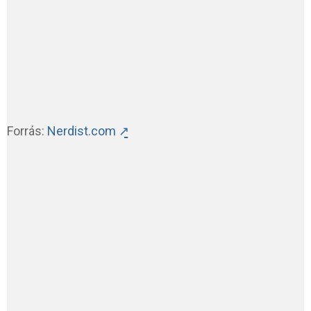
Forrás:
Nerdist.com ↗̱