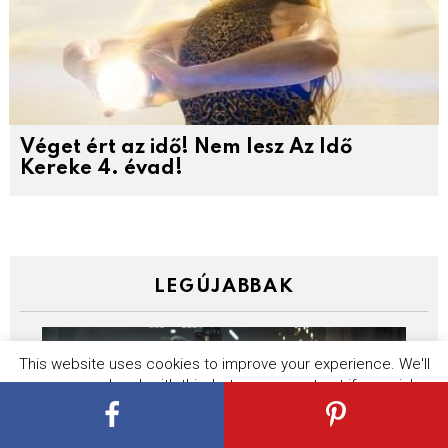
Véget ért az idő! Nem lesz Az Idő
Kereke 4. évad!
LEGÚJABBAK
This website uses cookies to improve your experience. We'll
assume you're ok with this, but you can opt-out if you wish.
Cookie settings
ACCEPT
A Disney szerint A mandalóri és
Grogu meg a Vaiana azért