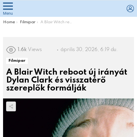
L
Menu
You are here:
Home
Filmipar
A Blair Witch reboot új irányát Dylan Clark és visszatérő szereplők formálják
1.6k
Views
április 30, 2026, 6:19 du.
Filmipar
A Blair Witch reboot új irányát
Dylan Clark és visszatérő
szereplők formálják