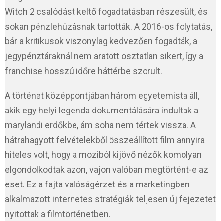
Witch 2 csalódást keltő fogadtatásban részesült, és
sokan pénzlehúzásnak tartották. A 2016-os folytatás,
bár a kritikusok viszonylag kedvezően fogadták, a
jegypénztáraknál nem aratott osztatlan sikert, így a
franchise hosszú időre háttérbe szorult.
A történet középpontjában három egyetemista áll,
akik egy helyi legenda dokumentálására indultak a
marylandi erdőkbe, ám soha nem tértek vissza. A
hátrahagyott felvételekből összeállított film annyira
hiteles volt, hogy a moziból kijövő nézők komolyan
elgondolkodtak azon, vajon valóban megtörtént-e az
eset. Ez a fajta valóságérzet és a marketingben
alkalmazott internetes stratégiák teljesen új fejezetet
nyitottak a filmtörténetben.