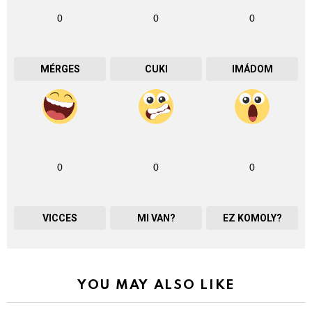
0
0
0
MÉRGES
CUKI
IMÁDOM
0
0
0
VICCES
MI VAN?
EZ KOMOLY?
YOU MAY ALSO LIKE