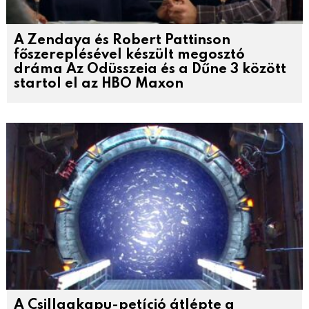
A Zendaya és Robert Pattinson
főszereplésével készült megosztó
dráma Az Odüsszeia és a Dűne 3 között
startol el az HBO Maxon
A Csillagkapu-petíció átlépte a