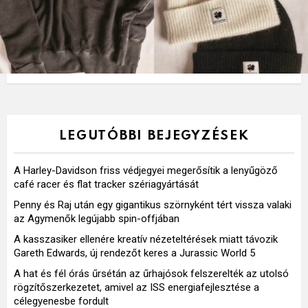
LEGUTÓBBI BEJEGYZÉSEK
A Harley-Davidson friss védjegyei megerősítik a lenyűgöző
café racer és flat tracker szériagyártását
Penny és Raj után egy gigantikus szörnyként tért vissza valaki
az Agymenők legújabb spin-offjában
A kasszasiker ellenére kreatív nézeteltérések miatt távozik
Gareth Edwards, új rendezőt keres a Jurassic World 5
A hat és fél órás űrsétán az űrhajósok felszerelték az utolsó
rögzítőszerkezetet, amivel az ISS energiafejlesztése a
célegyenesbe fordult