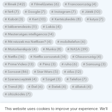
filmek
(142)
Filmelőzetes
(6)
Franciaország
(4)
férfi
(7)
Google
(7)
Instagram
(7)
Játék
(10)
Kabát
(3)
Kert
(10)
Kertészkedés
(8)
kutya
(7)
lakberendezés
(11)
Lakás
(4)
Mesterséges intelligencia
(14)
Mit nézzek ma Netflixen?
(4)
mobiltelefon
(6)
Motorkerékpár
(4)
Munka
(8)
NASA
(39)
Netflix
(16)
Netflix sorozatok
(14)
Olaszország
(4)
Prime Video
(13)
Pénz
(3)
ruha
(6)
Samsung
(3)
Sorozat
(86)
Star Wars
(5)
stílus
(12)
Szerencsejáték
(4)
Sziget
(3)
Telefon
(7)
Trend
(8)
Étel
(6)
Ételek
(4)
állatok
(4)
öltözködés
(7)
This website uses cookies to improve your experience. We'll