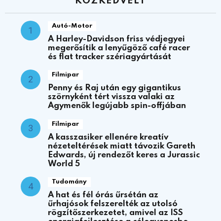
KÖZKEDVELT
Autó-Motor
A Harley-Davidson friss védjegyei
megerősítik a lenyűgöző café racer
és flat tracker szériagyártását
Filmipar
Penny és Raj után egy gigantikus
szörnyként tért vissza valaki az
Agymenők legújabb spin-offjában
Filmipar
A kasszasiker ellenére kreatív
nézeteltérések miatt távozik Gareth
Edwards, új rendezőt keres a Jurassic
World 5
Tudomány
A hat és fél órás űrsétán az
űrhajósok felszerelték az utolsó
rögzítőszerkezetet, amivel az ISS