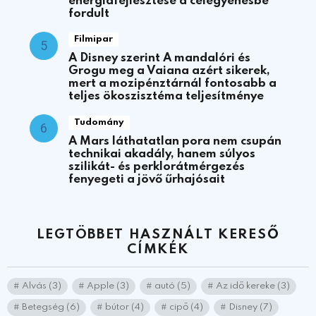
energiafejlesztése a célegyenesbe
fordult
Filmipar
A Disney szerint A mandalóri és
Grogu meg a Vaiana azért sikerek,
mert a mozipénztárnál fontosabb a
teljes ökoszisztéma teljesítménye
Tudomány
A Mars láthatatlan pora nem csupán
technikai akadály, hanem súlyos
szilikát- és perklorátmérgezés
fenyegeti a jövő űrhajósait
LEGTÖBBET HASZNÁLT KERESŐ
CÍMKÉK
Alvás
(3)
Apple
(3)
autó
(5)
Az idő kereke
(3)
Betegség
(6)
bútor
(4)
cipő
(4)
Disney
(7)