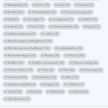
Betegség
(6)
bútor
(4)
cipő
(4)
Disney
(7)
filmek
(141)
Filmelőzetes
(6)
Franciaország
(4)
férfi
(7)
Google
(7)
Instagram
(7)
Játék
(10)
Kabát
(3)
Kert
(10)
Kertészkedés
(8)
kutya
(7)
lakberendezés
(11)
Lakás
(4)
Mesterséges intelligencia
(14)
Mit nézzek ma Netflixen?
(4)
mobiltelefon
(6)
Motorkerékpár
(4)
Munka
(8)
NASA
(39)
Netflix
(16)
Netflix sorozatok
(14)
Olaszország
(4)
Prime Video
(13)
Pénz
(3)
ruha
(6)
Samsung
(3)
Sorozat
(86)
Star Wars
(5)
stílus
(12)
Szerencsejáték
(4)
Sziget
(3)
Telefon
(7)
Trend
(8)
Étel
(6)
Ételek
(4)
állatok
(4)
öltözködés
(7)