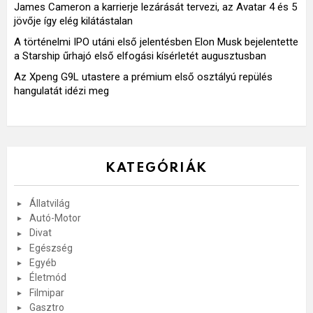
James Cameron a karrierje lezárását tervezi, az Avatar 4 és 5
jövője így elég kilátástalan
A történelmi IPO utáni első jelentésben Elon Musk bejelentette
a Starship űrhajó első elfogási kísérletét augusztusban
Az Xpeng G9L utastere a prémium első osztályú repülés
hangulatát idézi meg
KATEGÓRIÁK
Állatvilág
Autó-Motor
Divat
Egészség
Egyéb
Életmód
Filmipar
Gasztro