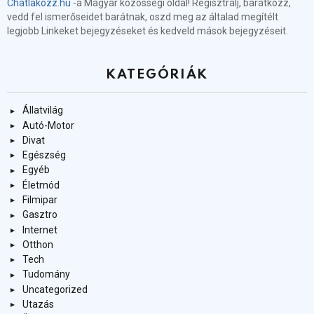
Chatlakozz.hu
-a Magyar közösségi oldal! Regisztrálj, barátkozz,
vedd fel ismerőseidet barátnak, oszd meg az általad megítélt
legjobb Linkeket bejegyzéseket és kedveld mások bejegyzéseit.
KATEGÓRIÁK
Állatvilág
Autó-Motor
Divat
Egészség
Egyéb
Életmód
Filmipar
Gasztro
Internet
Otthon
Tech
Tudomány
Uncategorized
Utazás