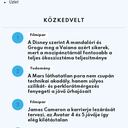
Üzlet
KÖZKEDVELT
Filmipar
A Disney szerint A mandalóri és
Grogu meg a Vaiana azért sikerek,
mert a mozipénztárnál fontosabb a
teljes ökoszisztéma teljesítménye
Tudomány
A Mars láthatatlan pora nem csupán
technikai akadály, hanem súlyos
szilikát- és perklorátmérgezés
fenyegeti a jövő űrhajósait
Filmipar
James Cameron a karrierje lezárását
tervezi, az Avatar 4 és 5 jövője így
elég kilátástalan