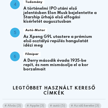
Tudomány
A történelmi IPO utáni első
jelentésben Elon Musk bejelentette a
Starship űrhajó első elfogási
kísérletét augusztusban
Autó-Motor
Az Xpeng G9L utastere a prémium
első osztályú repülés hangulatát
idézi meg
Filmipar
A Derry második évada 1935-be
repít, és nem mismásolja el a kor
borzalmait
LEGTÖBBET HASZNÁLT KERESŐ
CÍMKÉK
Alvás
(3)
Apple
(3)
autó
(5)
Az idő kereke
(3)