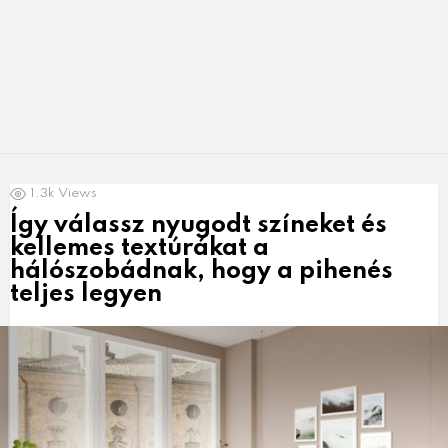
LATEST
1.3k
Views
NEWS
Így válassz nyugodt színeket és
kellemes textúrákat a
hálószobádnak, hogy a pihenés
teljes legyen