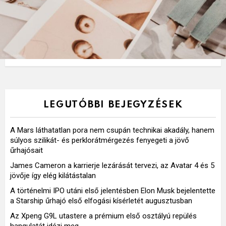
LEGUTÓBBI BEJEGYZÉSEK
A Mars láthatatlan pora nem csupán technikai akadály, hanem
súlyos szilikát- és perklorátmérgezés fenyegeti a jövő
űrhajósait
James Cameron a karrierje lezárását tervezi, az Avatar 4 és 5
jövője így elég kilátástalan
A történelmi IPO utáni első jelentésben Elon Musk bejelentette
a Starship űrhajó első elfogási kísérletét augusztusban
Az Xpeng G9L utastere a prémium első osztályú repülés
hangulatát idézi meg