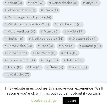
Kabát
(3)
Kert
(10)
Kertészkedés
(8)
kutya
(7)
lakberendezés
(11)
Lakás
(4)
Mesterséges intelligencia
(14)
Mit nézzek ma Netflixen?
(4)
mobiltelefon
(6)
Motorkerékpár
(4)
Munka
(8)
NASA
(39)
Netflix
(16)
Netflix sorozatok
(14)
Olaszország
(4)
Prime Video
(13)
Pénz
(3)
ruha
(6)
Samsung
(3)
Sorozat
(86)
Star Wars
(5)
stílus
(12)
Szerencsejáték
(4)
Sziget
(3)
Telefon
(7)
Trend
(8)
Étel
(6)
Ételek
(4)
állatok
(4)
öltözködés
(7)
This website uses cookies to improve your experience. We'll
assume you're ok with this, but you can opt-out if you wish.
© 2026 Minden jog fenntartva! chatlakozz.hu
Cookie settings
ACCEPT
IMPRESSZUM
Adatvédelmi nyílatkozat