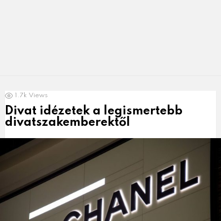
LATEST
1.7k
Views
NEWS
Divat idézetek a legismertebb
divatszakemberektől