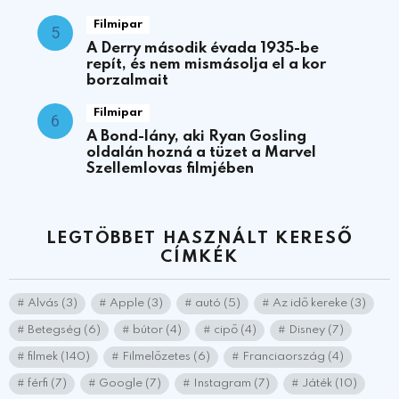
Filmipar
A Derry második évada 1935-be
repít, és nem mismásolja el a kor
borzalmait
Filmipar
A Bond-lány, aki Ryan Gosling
oldalán hozná a tüzet a Marvel
Szellemlovas filmjében
LEGTÖBBET HASZNÁLT KERESŐ
CÍMKÉK
Alvás
(3)
Apple
(3)
autó
(5)
Az idő kereke
(3)
Betegség
(6)
bútor
(4)
cipő
(4)
Disney
(7)
filmek
(140)
Filmelőzetes
(6)
Franciaország
(4)
férfi
(7)
Google
(7)
Instagram
(7)
Játék
(10)