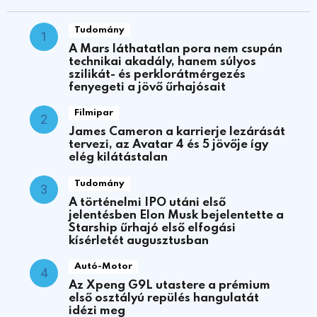
Tudomány
A Mars láthatatlan pora nem csupán
technikai akadály, hanem súlyos
szilikát- és perklorátmérgezés
fenyegeti a jövő űrhajósait
Filmipar
James Cameron a karrierje lezárását
tervezi, az Avatar 4 és 5 jövője így
elég kilátástalan
Tudomány
A történelmi IPO utáni első
jelentésben Elon Musk bejelentette a
Starship űrhajó első elfogási
kísérletét augusztusban
Autó-Motor
Az Xpeng G9L utastere a prémium
első osztályú repülés hangulatát
idézi meg