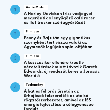
Autó-Motor
A Harley-Davidson friss védjegyei
megerősítik a lenyűgöző café racer
és flat tracker szériagyártását
Filmipar
Penny és Raj után egy gigantikus
szörnyként tért vissza valaki az
Agymenők legújabb spin-offjában
Filmipar
A kasszasiker ellenére kreatív
nézeteltérések miatt távozik Gareth
Edwards, új rendezőt keres a Jurassic
World 5
Tudomány
A hat és fél órás űrsétán az
űrhajósok felszerelték az utolsó
rögzítőszerkezetet, amivel az ISS
energiafejlesztése a célegyenesbe
fordult