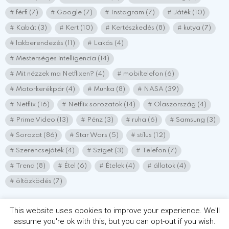
férfi
(7)
Google
(7)
Instagram
(7)
Játék
(10)
Kabát
(3)
Kert
(10)
Kertészkedés
(8)
kutya
(7)
lakberendezés
(11)
Lakás
(4)
Mesterséges intelligencia
(14)
Mit nézzek ma Netflixen?
(4)
mobiltelefon
(6)
Motorkerékpár
(4)
Munka
(8)
NASA
(39)
Netflix
(16)
Netflix sorozatok
(14)
Olaszország
(4)
Prime Video
(13)
Pénz
(3)
ruha
(6)
Samsung
(3)
Sorozat
(86)
Star Wars
(5)
stílus
(12)
Szerencsejáték
(4)
Sziget
(3)
Telefon
(7)
Trend
(8)
Étel
(6)
Ételek
(4)
állatok
(4)
öltözködés
(7)
This website uses cookies to improve your experience. We'll
assume you're ok with this, but you can opt-out if you wish.
© 2026 Minden jog fenntartva! chatlakozz.hu