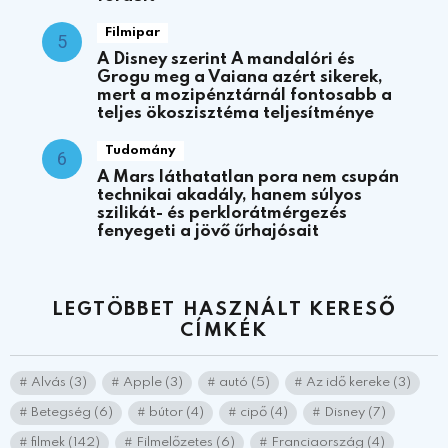
Filmipar
A Disney szerint A mandalóri és
Grogu meg a Vaiana azért sikerek,
mert a mozipénztárnál fontosabb a
teljes ökoszisztéma teljesítménye
Tudomány
A Mars láthatatlan pora nem csupán
technikai akadály, hanem súlyos
szilikát- és perklorátmérgezés
fenyegeti a jövő űrhajósait
LEGTÖBBET HASZNÁLT KERESŐ
CÍMKÉK
Alvás
(3)
Apple
(3)
autó
(5)
Az idő kereke
(3)
Betegség
(6)
bútor
(4)
cipő
(4)
Disney
(7)
filmek
(142)
Filmelőzetes
(6)
Franciaország
(4)