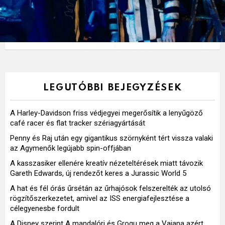
LEGUTÓBBI BEJEGYZÉSEK
A Harley-Davidson friss védjegyei megerősítik a lenyűgöző
café racer és flat tracker szériagyártását
Penny és Raj után egy gigantikus szörnyként tért vissza valaki
az Agymenők legújabb spin-offjában
A kasszasiker ellenére kreatív nézeteltérések miatt távozik
Gareth Edwards, új rendezőt keres a Jurassic World 5
A hat és fél órás űrsétán az űrhajósok felszerelték az utolsó
rögzítőszerkezetet, amivel az ISS energiafejlesztése a
célegyenesbe fordult
A Disney szerint A mandalóri és Grogu meg a Vaiana azért