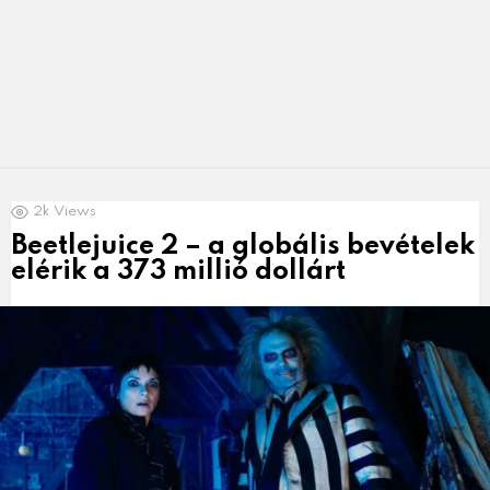
LATEST
2k
Views
NEWS
Beetlejuice 2 – a globális bevételek
elérik a 373 millió dollárt